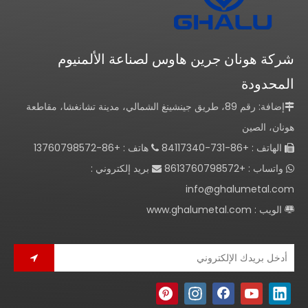
شركة هونان جرين هاوس لصناعة الألمنيوم
المحدودة
إضافة: رقم 89، طريق جينشينغ الشمالي، مدينة تشانغشا، مقاطعة

هونان، الصين
الهاتف : +86-731-84117340
هاتف : +86-13760798572


واتساب : +8613760798572
بريد إلكتروني :


info@ghalumetal.com
الويب :
www.ghalumetal.com
