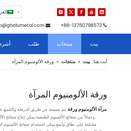
العرب
fo@ghalumetal.com
86-13760798572+


بيت
منتجات
طلب
أشرطة
أنت هنا:
بيت
»
منتجات
»
ورقة الألومنيوم المرآة
ورقة الألومنيوم المرآة
مرآة الألومنيوم ورقة
يتم تصنيعه عن طريق الدرفلة والتلميع ع
وجمالاً من صفائح الألمنيوم الطبيعية.يمكن إنتاج صفائح ا
مختلفة على نطاق واسع.يمكن استخدام صفائح الألمنيوم المر