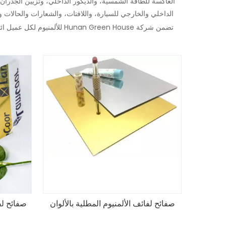
العاكسة للطاقة الشمسية، والديكور الداخلي، وتزيين الجدران، و
الداخلي والخارجي للسيارة، واللافتات، والشعارات والحالات
تضمن شركة Hunan Green House للألمنيوم لكل عميل ائتمانًا جيدًا وقوة تقنية غنية كأساس، يمكننا إنتاج نوعية جيدة
صفائح لفائف الألمنيوم المطلية بالألوان
صفائح لف