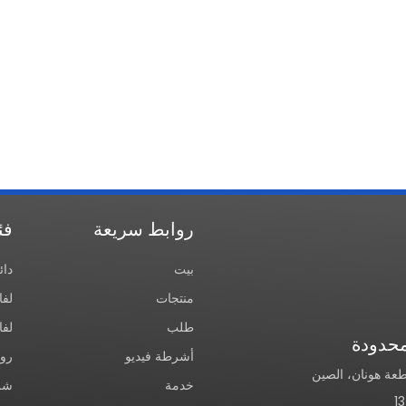
روابط سريعة
فئ
بيت
دائ
منتجات
لفا
طلب
لفا
محدودة
أشرطة فيديو
رول
خدمة
شرا