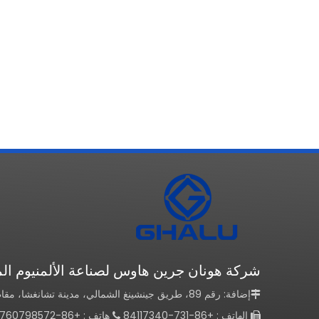
شركة هونان جرين هاوس لصناعة الألمنيوم ال
إضافة: رقم 89، طريق جينشينغ الشمالي، مدينة تشانغشا، مقاطعة هونان، الصين

الهاتف : +86-731-84117340
هاتف : +86-13760798572

