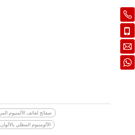
+86-13760798572
+86-731-84117340
+8613760798572
صفائح لفائف الألمنيوم المر
الألومنيوم المطلي بالألوان