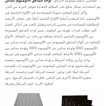
لوحة المدقق الألومنيوم الماس
العكسي أملسًا لمقاومة الانزلاق.
يتم استخدامه بشكل شائع على السلالم المعدنية لتوفير المزيد من الجر،
وأكثر أنواع المعادن شيوعًا المستخدمة في الألواح الماسية هي
الألومنيوم، كما تُستخدم أنماط الألواح الماسية أيضًا على حصائر الأرضية
المطاطية للمساعدة في تحسين الراحة وتقليل التعب في أماكن العمل
التي تتطلب فترات طويلة من الوقوف .تتميز لوحة المدقق المصنوعة
من الألومنيوم الماسي بأنماط مختلفة ودرجات من السبائك. الأنواع
الشائعة من ألواح المدقق المصنوعة من الألومنيوم هي لوحة مداس من
الألومنيوم 1060 ولوحة مداس من الألومنيوم 3003 ولوحة مداس من
الألومنيوم 5052. الأنماط الشائعة للوحة مداس الألومنيوم هي شريط
واحد وبارين وثلاثة أشرطة و لوحة مداس من الألومنيوم بخمسة
أشرطة.تحتوي لوحة المداس المصنوعة من الألومنيوم ذات الخمسة
أشرطة أيضًا على نوعين: خمسة أشرطة كبيرة وخمسة أشرطة
صغيرة.الأنماط الأخرى هي الماس، قطرات المسيل للدموع، بذور
البطيخ، الإبرة، قشر البرتقال وغيرها.