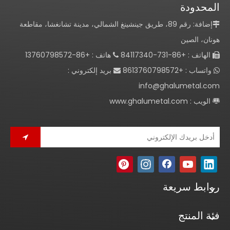
المحدودة
إضافة: رقم 89، طريق جينشينغ الشمالي، مدينة تشانغشا، مقاطعة

هونان، الصين
الهاتف : +86-731-84117340
هاتف : +86-13760798572


واتساب : +8613760798572
بريد إلكتروني :


info@ghalumetal.com
الويب :
www.ghalumetal.com

روابط سريعة
فئة المنتج